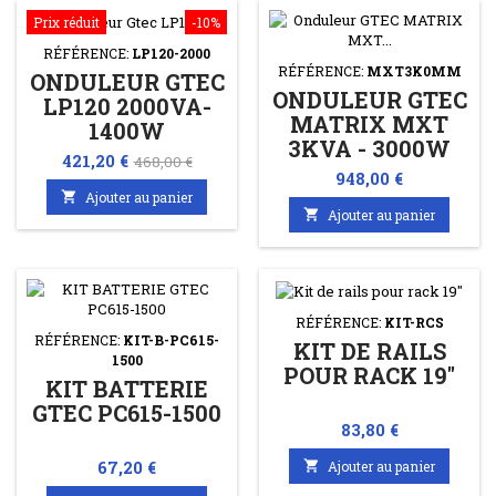
Prix réduit
-10%
RÉFÉRENCE:
LP120-2000
RÉFÉRENCE:
MXT3K0MM
ONDULEUR GTEC
ONDULEUR GTEC
LP120 2000VA-
MATRIX MXT
1400W
3KVA - 3000W
Prix
Prix
421,20 €
468,00 €
Prix
948,00 €
de

Ajouter au panier
base

Ajouter au panier
RÉFÉRENCE:
KIT-RCS
RÉFÉRENCE:
KIT-B-PC615-
KIT DE RAILS
1500
POUR RACK 19"
KIT BATTERIE
GTEC PC615-1500
Prix
83,80 €
Prix
67,20 €

Ajouter au panier