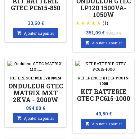
KIT BATTERIE
ONDULEUR GTEC
GTEC PC615-850
LP120 1500VA-
1050W
Prix
33,60 €
(1)
Prix
Prix
351,09 €
390,10 €

Ajouter au panier
de

Ajouter au panier
base
RÉFÉRENCE:
MXT2K0MM
RÉFÉRENCE:
KIT-B-PC615-
1000
ONDULEUR GTEC
KIT BATTERIE
MATRIX MXT
GTEC PC615-1000
2KVA - 2000W
Prix
894,00 €
Prix
49,80 €

Ajouter au panier

Ajouter au panier