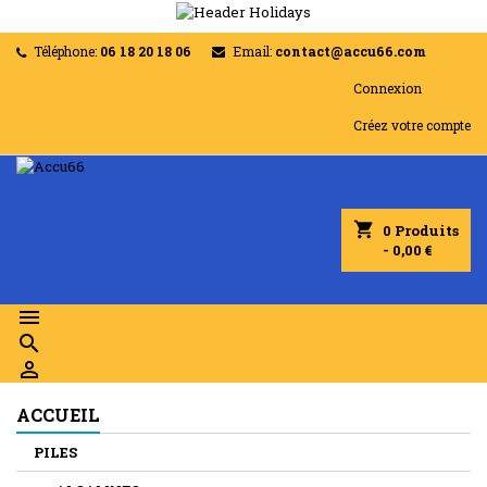
Téléphone:
06 18 20 18 06
Email:
contact@accu66.com
Connexion
Créez votre compte
shopping_cart
0
Produits
- 0,00 €



ACCUEIL
PILES