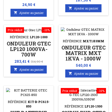
187,30 €
Prix
24,90 €

Ajouter au panier

Ajouter au panier
Prix réduit
-10%
RÉFÉRENCE:
LP120-1000
RÉFÉRENCE:
MXT1K0MM
ONDULEUR GTEC
ONDULEUR GTEC
LP120 1000VA-
MATRIX MXT
700W
1KVA - 1000W
Prix
Prix
283,41 €
314,90 €
Prix
540,00 €
de

Ajouter au panier
base

Ajouter au panier
Prix réduit
-10%
RÉFÉRENCE:
KIT-B-PC615-
850
RÉFÉRENCE:
LP120-1500