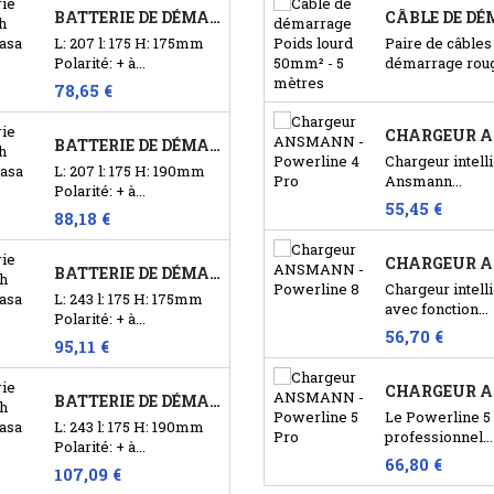
BATTERIE DE DÉMARRAGE YUASA YBX3063 12V...
L: 207 l: 175 H: 175mm
Paire de câbles
Polarité: + à...
démarrage roug
78,65 €
BATTERIE DE DÉMARRAGE YUASA YBX3012 12V...
Chargeur intell
L: 207 l: 175 H: 190mm
Ansmann...
Polarité: + à...
55,45 €
88,18 €
BATTERIE DE DÉMARRAGE YUASA YBX3075 12V...
Chargeur intell
L: 243 l: 175 H: 175mm
avec fonction...
Polarité: + à...
56,70 €
95,11 €
BATTERIE DE DÉMARRAGE YUASA YBX3027 12V...
Le Powerline 5 
L: 243 l: 175 H: 190mm
professionnel...
Polarité: + à...
66,80 €
107,09 €