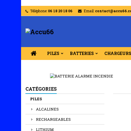
Téléphone:
06 18 20 18 06
Email:
contact@accu66.
PILES
BATTERIES
CHARGEUR
CATÉGORIES
PILES
ALCALINES
RECHARGEABLES
LITHIUM