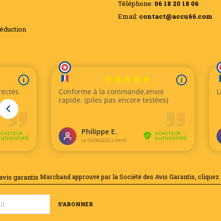
149,64 €
Téléphone:
06 18 20 18 06
8,53 €
Email:
contact@accu66.com
BATTERIE DE DÉMARRAGE YUASA YBX3063 12V...
éduction
L: 207 l: 175 H: 175mm
Paire de câbles
Polarité: + à...
démarrage roug
78,65 €
BATTERIE DE DÉMARRAGE YUASA YBX3012 12V...
L: 207 l: 175 H: 190mm
Chargeur intell
Polarité: + à...
Ansmann...
88,18 €
55,45 €
BATTERIE DE DÉMARRAGE YUASA YBX3075 12V...
L: 243 l: 175 H: 175mm
Chargeur intell
Polarité: + à...
avec fonction...
95,11 €
56,70 €
Marchand approuvé par la Société des Avis Garantis,
cliquez 
BATTERIE DE DÉMARRAGE YUASA YBX3027 12V...
L: 243 l: 175 H: 190mm
Le Powerline 5 
Polarité: + à...