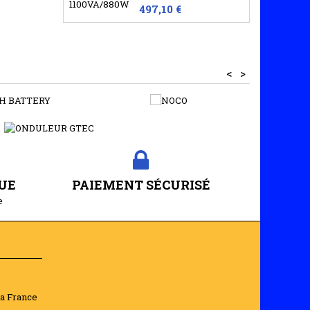
497,10 €
CHARGEUR GYSFLASH 20.12/24 PL
 de 20
ONDULEUR GTEC TP 130N - 1500VA-1350W
..
Les onduleurs TP130 de
G-TEC sont...
<
>
729,60 €
CHARGEUR GYSFLASH 9.24
.24
ONDULEUR GTEC TP 130N - 2000VA-1800W
gie...
Les onduleurs TP130 de
G-TEC sont...
781,90 €
DÉMARREUR AUTONOME STARTPACK PRO 12.24 CI
UE
PAIEMENT SÉCURISÉ
onome
e
ONDULEUR GTEC TP 130N - 3000VA-2700W
Les onduleurs TP130 de
G-TEC sont...
1 025,60 €
BOUCHON CLIP-IN 24MM, NOIR
n 24mm,
-10%
ONDULEUR GTEC PL-650 650VA -360W
.
la France
Technologie : Line
1)