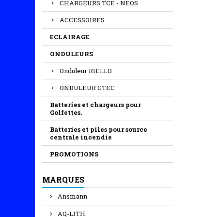
CHARGEURS TCE - NEOS
ACCESSOIRES
ECLAIRAGE
ONDULEURS
Onduleur RIELLO
ONDULEUR GTEC
Batteries et chargeurs pour
Golfettes.
Batteries et piles pour source
centrale incendie
PROMOTIONS
MARQUES
PILE LITHIUM 3V 1400MAH CR123A PANASONIC...
Ansmann
Marque : Varta
Technologie :...
AQ-LITH