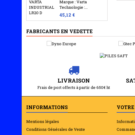
Marque : Varta
Technologie :...
45,12 €
PILE LITHIUM 3V 1400MAH CR123A PANASONIC...
FABRICANTS EN VEDETTE
Marque : Varta
Technologie :...
(33)
3,20 €
PILE VARTA CR123 LITHIUM /DL123A
LIVRAISON
SA
Marque : Varta
Technologie :...
Frais de port offerts à partir de 650€ ht
(1)
3,00 €
INFORMATIONS
VOTRE
CHARGEUR ANSMANN - POWERLINE 4.2 PRO
Mentions légales
Informat
Chargeur intelligent
Conditions Générales de Vente
Comman
Ansmann...