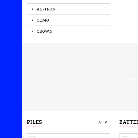
(33)
AQ-TRON
3,20 €
CEMO
PILE VARTA CR123 LITHIUM /DL123A
CROWN
Marque : Varta
Technologie :...
(1)
3,00 €
CHARGEUR ANSMANN - POWERLINE 4.2 PRO
Chargeur intelligent
Gamme Y
Ansmann...
55,45 €
BLISTER DE 1 PILE ALCALINE A23 / LR23 /...
Blister de 1 pile alcaline
12V...
PILES
BATTE
<
>
1,51 €