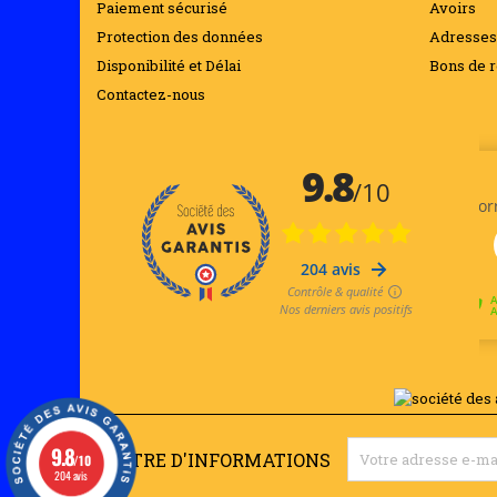
Paiement sécurisé
Avoirs
55,45 €
Protection des données
Adresses
Disponibilité et Délai
Bons de r
BLISTER DE 1 PILE ALCALINE A23 / LR23 /...
Blister de 1 pile alcaline
Contactez-nous
12V...
1,51 €
CELLO DE 4 PILES ALCALINE VARTA INDUSTRIAL...
Marque : Varta
Technologie :...
2,88 €
PILE ALCALINE VARTA INDUSTRIAL LR14 FORMAT C
Marque : Varta
Technologie :...
1,51 €
9.8
LETTRE D'INFORMATIONS
/10
204 avis
PACK DE 40 PILES VARTA INDUSTRIAL AA LR06