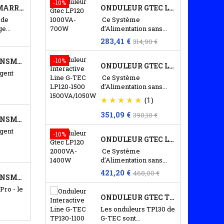
-10%
CÂBLE DE DÉMARRAGE POIDS LOURD 50MM² - 5...
ONDULEUR GTEC LP120 1000VA-700W
 de
Ce Système
e...
d’Alimentation sans...
283,41 €
314,90 €
CHARGEUR ANSMANN - POWERLINE 4.2 PRO
-10%
ONDULEUR GTEC LP120 1500VA-1050W
igent
Ce Système
d’Alimentation sans...
(1)
351,09 €
390,10 €
CHARGEUR ANSMANN - POWERLINE 8
igent
-10%
ONDULEUR GTEC LP120 2000VA-1400W
Ce Système
d’Alimentation sans...
421,20 €
468,00 €
CHARGEUR ANSMANN - POWERLINE 5 PRO
Pro - le
ONDULEUR GTEC TP 130N - 1100VA-990W
Les onduleurs TP130 de
G-TEC sont...