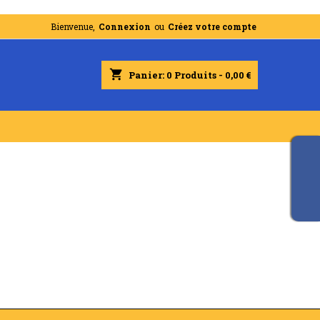
Bienvenue,
Connexion
ou
Créez votre compte
shopping_cart
Panier:
0
Produits - 0,00 €