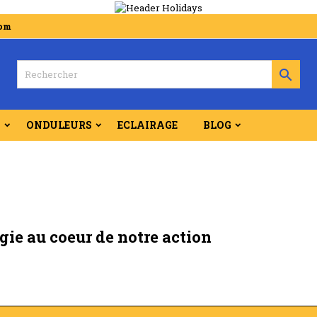
com

S
ONDULEURS
ECLAIRAGE
BLOG
ie au coeur de notre action