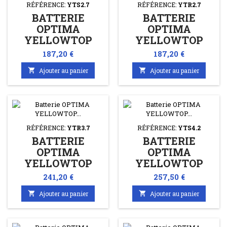
RÉFÉRENCE:
YTS2.7
RÉFÉRENCE:
YTR2.7
BATTERIE
BATTERIE
OPTIMA
OPTIMA
YELLOWTOP
YELLOWTOP
YTS2.7 12V 38AH
YTR2.7 12V 38AH
Prix
Prix
187,20 €
187,20 €
460A + À
460A + À DROITE

Ajouter au panier

Ajouter au panier
GAUCHE PLOMB
PLOMB SPIRALÉ
SPIRALÉ
RÉFÉRENCE:
YTR3.7
RÉFÉRENCE:
YTS4.2
BATTERIE
BATTERIE
OPTIMA
OPTIMA
YELLOWTOP
YELLOWTOP
YTR3.7 12V 48AH
YTS4.2 12V 55AH
Prix
Prix
241,20 €
257,50 €
660A + À DROITE
765A + À GAUCHE

Ajouter au panier

Ajouter au panier
PLOMB SPIRALÉ
PLOMB SPIRALÉ