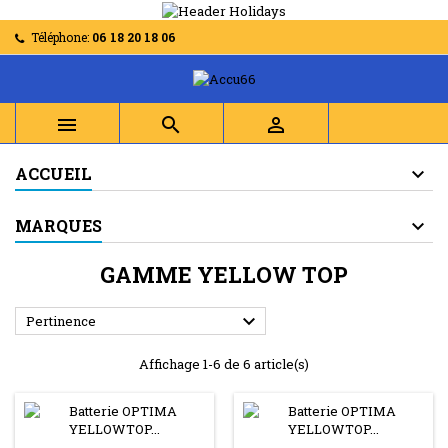
Téléphone:
06 18 20 18 06



ACCUEIL
MARQUES
GAMME YELLOW TOP

Pertinence
Affichage 1-6 de 6 article(s)