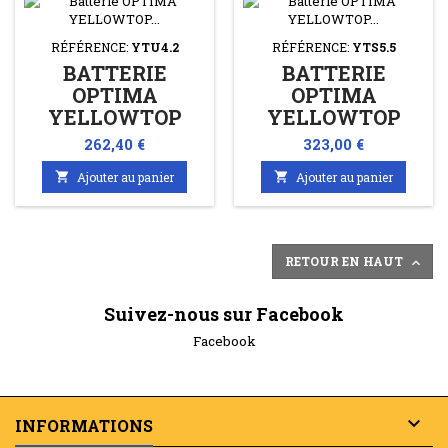
RÉFÉRENCE:
YTU4.2
RÉFÉRENCE:
YTS5.5
BATTERIE
BATTERIE
OPTIMA
OPTIMA
YELLOWTOP
YELLOWTOP
YTU4.2 12V 55AH
YTS5.5 12V 75AH
Prix
Prix
262,40 €
323,00 €
765A + À GAUCHE
975A + À

Ajouter au panier

Ajouter au panier
PLOMB SPIRALÉ
GAUCHE PLOMB
SPIRALÉ
RETOUR EN HAUT

Suivez-nous sur Facebook
Facebook

INFORMATIONS