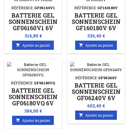
RÉFÉRENCE:
GF06160V1
RÉFÉRENCE:
GF160180V
BATTERIE GEL
BATTERIE GEL
SONNENSCHEIN
SONNENSCHEIN
GF06160V1 6V
GF160180V 6V
196AH/C20
200AH/C20
Prix
Prix
316,80 €
326,40 €
160AH/C5
180AH/C5

Ajouter au panier

Ajouter au panier
RÉFÉRENCE:
GF06240V
RÉFÉRENCE:
GF06180VQ
BATTERIE GEL
BATTERIE GEL
SONNENSCHEIN
SONNENSCHEIN
GF06240V 6V
GF06180VQ 6V
270AH/C20
Prix
602,40 €
200AH/C20
240AH/C5
Prix
384,00 €
180AH/C5

Ajouter au panier

Ajouter au panier