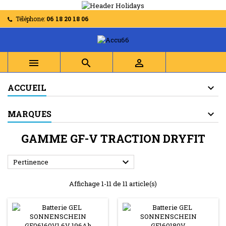
Téléphone:
06 18 20 18 06



ACCUEIL
MARQUES
GAMME GF-V TRACTION DRYFIT

Pertinence
Affichage 1-11 de 11 article(s)