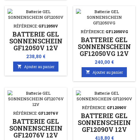
RÉFÉRENCE:
GF12050V
RÉFÉRENCE:
GF12050VG
BATTERIE GEL
BATTERIE GEL
SONNENSCHEIN
SONNENSCHEIN
GF12050V 12V
GF12050VG 12V
55AH/C20
Prix
238,80 €
55AH/C20
50AH/C5
Prix
240,00 €
50AH/C5

Ajouter au panier

Ajouter au panier
RÉFÉRENCE:
GF12090V
RÉFÉRENCE:
GF12076V
BATTERIE GEL
BATTERIE GEL
SONNENSCHEIN
SONNENSCHEIN
GF12090V 12V
GF12076V 12V
98AH/C20
Prix
418,80 €