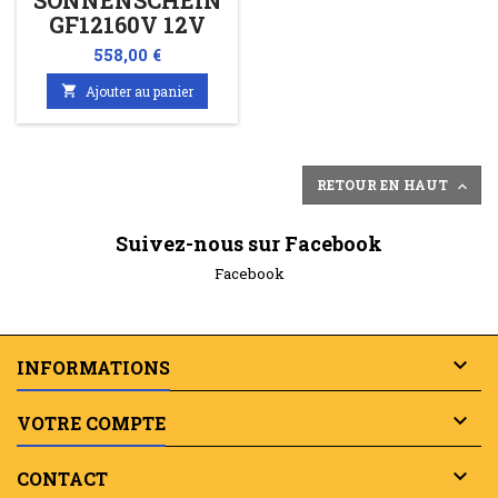
SONNENSCHEIN
GF12160V 12V
196AH/C20
Prix
558,00 €
160AH/C5

Ajouter au panier
RETOUR EN HAUT

Suivez-nous sur Facebook
Facebook

INFORMATIONS

VOTRE COMPTE

CONTACT