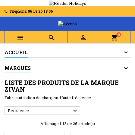
Téléphone:
06 18 20 18 06
0



shopping_cart
ACCUEIL
MARQUES
LISTE DES PRODUITS DE LA MARQUE
ZIVAN
Fabricant italien de chargeur Haute fréquence

Pertinence
Affichage 1-12 de 26 article(s)