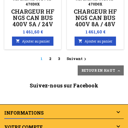
470D0X
470D0X
CHARGEUR HF
CHARGEUR HF
NG5 CAN BUS
NG5 CAN BUS
400V 5A / 24V
400V 8A / 48V
120A
95A
Prix
Prix
1 461,60 €
1 461,60 €

Ajouter au panier

Ajouter au panier
1
2
3
Suivant

RETOUR EN HAUT

Suivez-nous sur Facebook

INFORMATIONS

VOTRE COMPTE