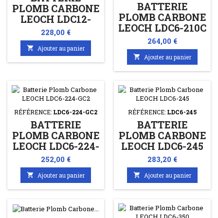
BATTERIE
PLOMB CARBONE
PLOMB CARBONE
LEOCH LDC12-
LEOCH LDC6-210C
90C 12V 90AHC20
Prix
228,00 €
6V 210AHC20 -
- 77AHC5
Prix
264,00 €
157AHC5

Ajouter au panier

Ajouter au panier
RÉFÉRENCE:
LDC6-224-GC2
RÉFÉRENCE:
LDC6-245
BATTERIE
BATTERIE
PLOMB CARBONE
PLOMB CARBONE
LEOCH LDC6-224-
LEOCH LDC6-245
GC2 6V
6V 245AHC20 -
Prix
Prix
252,00 €
283,20 €
224AHC20 -
210AHC5

Ajouter au panier

Ajouter au panier
192AHC5