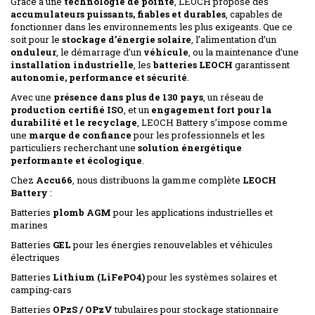
Grâce à une
technologie de pointe
, LEOCH propose des
accumulateurs puissants, fiables et durables
, capables de
fonctionner dans les environnements les plus exigeants. Que ce
soit pour le
stockage d’énergie solaire
, l’alimentation d’un
onduleur
, le démarrage d’un
véhicule
, ou la maintenance d’une
installation industrielle
, les
batteries LEOCH
garantissent
autonomie, performance et sécurité
.
Avec une
présence dans plus de 130 pays
, un réseau de
production certifié ISO
, et un
engagement fort pour la
durabilité et le recyclage
, LEOCH Battery s’impose comme
une
marque de confiance
pour les professionnels et les
particuliers recherchant une
solution énergétique
performante et écologique
.
Chez
Accu66
, nous distribuons la gamme complète
LEOCH
Battery
:
Batteries
plomb AGM
pour les applications industrielles et
marines
Batteries
GEL
pour les énergies renouvelables et véhicules
électriques
Batteries
Lithium (LiFePO4)
pour les systèmes solaires et
camping-cars
Batteries
OPzS / OPzV
tubulaires pour stockage stationnaire