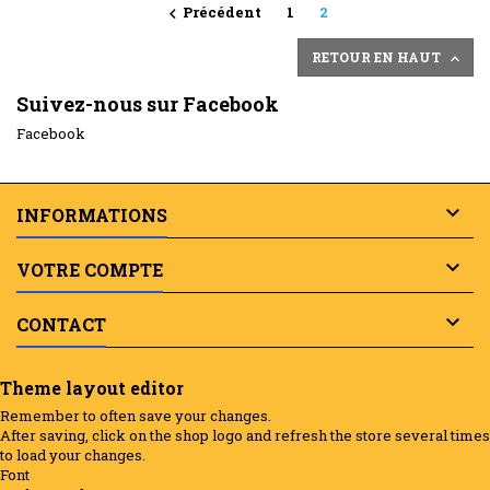
Précédent
1
2

RETOUR EN HAUT

Suivez-nous sur Facebook
Facebook

INFORMATIONS

VOTRE COMPTE

CONTACT
Theme layout editor
Remember to often save your changes.
After saving, click on the shop logo and refresh the store several times
to load your changes.
Font