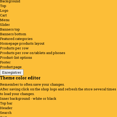
Background
Top
Logo
Cart
Menu
Slider
Banners top
Banners bottom
Featured categories
Homepage products layout
Products per row
Products per row on tablets and phones
Product-list options
Footer
Product page
Theme color editor
Remember to often save your changes.
After saving click on the shop logo and refresh the store several times
to load your changes.
Inner background - white or black
Top bar
Header
Search