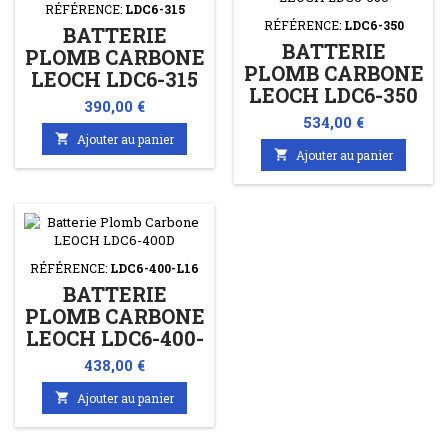
RÉFÉRENCE:
LDC6-315
RÉFÉRENCE:
LDC6-350
BATTERIE
BATTERIE
PLOMB CARBONE
PLOMB CARBONE
LEOCH LDC6-315
LEOCH LDC6-350
6V 350AHC20 -
Prix
390,00 €
6V 350AHC20 -
305AHC5
Prix
534,00 €
305AHC5

Ajouter au panier

Ajouter au panier
RÉFÉRENCE:
LDC6-400-L16
BATTERIE
PLOMB CARBONE
LEOCH LDC6-400-
L16 6V 400AHC20
Prix
438,00 €
- 342AHC5

Ajouter au panier