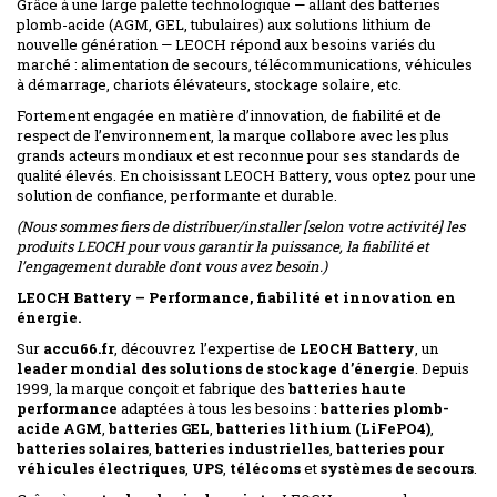
Grâce à une large palette technologique — allant des batteries
plomb-acide (AGM, GEL, tubulaires) aux solutions lithium de
nouvelle génération — LEOCH répond aux besoins variés du
marché : alimentation de secours, télécommunications, véhicules
à démarrage, chariots élévateurs, stockage solaire, etc.
Fortement engagée en matière d’innovation, de fiabilité et de
respect de l’environnement, la marque collabore avec les plus
grands acteurs mondiaux et est reconnue pour ses standards de
qualité élevés. En choisissant LEOCH Battery, vous optez pour une
solution de confiance, performante et durable.
(Nous sommes fiers de distribuer/installer [selon votre activité] les
produits LEOCH pour vous garantir la puissance, la fiabilité et
l’engagement durable dont vous avez besoin.)
LEOCH Battery – Performance, fiabilité et innovation en
énergie.
Sur
accu66.fr
, découvrez l’expertise de
LEOCH Battery
, un
leader mondial des solutions de stockage d’énergie
. Depuis
1999, la marque conçoit et fabrique des
batteries haute
performance
adaptées à tous les besoins :
batteries plomb-
acide AGM
,
batteries GEL
,
batteries lithium (LiFePO4)
,
batteries solaires
,
batteries industrielles
,
batteries pour
véhicules électriques
,
UPS
,
télécoms
et
systèmes de secours
.