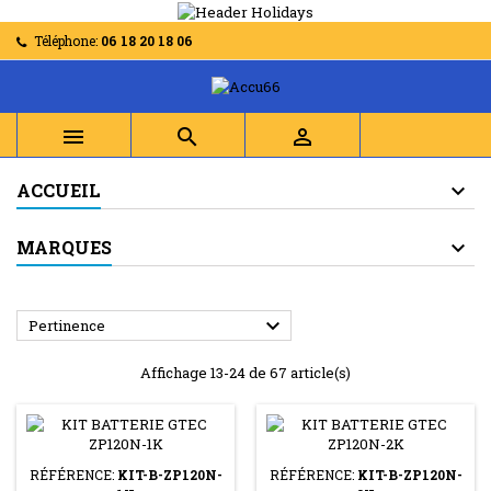
Téléphone:
06 18 20 18 06



ACCUEIL
MARQUES

Pertinence
Affichage 13-24 de 67 article(s)
RÉFÉRENCE:
KIT-B-ZP120N-
RÉFÉRENCE:
KIT-B-ZP120N-