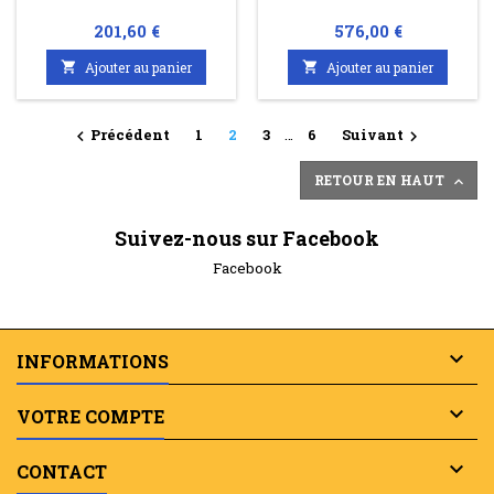
Prix
Prix
201,60 €
576,00 €

Ajouter au panier

Ajouter au panier
Précédent
1
2
3
…
6
Suivant


RETOUR EN HAUT

Suivez-nous sur Facebook
Facebook

INFORMATIONS

VOTRE COMPTE

CONTACT