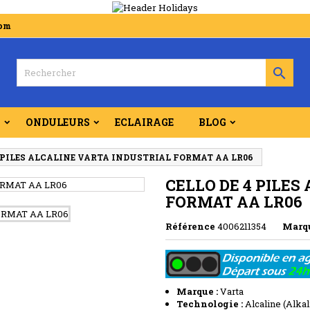
com

S
ONDULEURS
ECLAIRAGE
BLOG
4 PILES ALCALINE VARTA INDUSTRIAL FORMAT AA LR06
CELLO DE 4 PILES
FORMAT AA LR06
Référence
4006211354
Marq
Marque :
Varta
Technologie :
Alcaline (Alkal