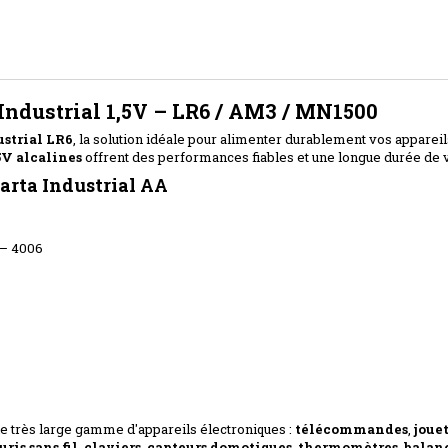
 Industrial 1,5V – LR6 / AM3 / MN1500
ustrial LR6
, la solution idéale pour alimenter durablement vos appareil
5V alcalines
offrent des performances fiables et une longue durée de v
Varta Industrial AA
 – 4006
e très large gamme d'appareils électroniques :
télécommandes
,
joue
uris sans fil
,
claviers
,
capteurs domotiques
,
thermomètres
,
balan