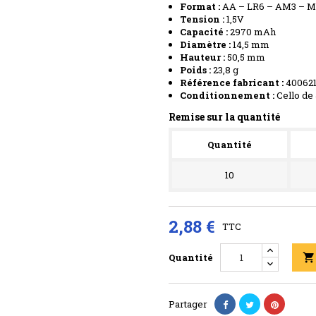
Format :
AA – LR6 – AM3 – MN
Tension :
1,5V
Capacité :
2970 mAh
Diamètre :
14,5 mm
Hauteur :
50,5 mm
Poids :
23,8 g
Référence fabricant :
400621
Conditionnement :
Cello de 
Remise sur la quantité
Quantité
10
2,88 €
TTC
Quantité

Partager