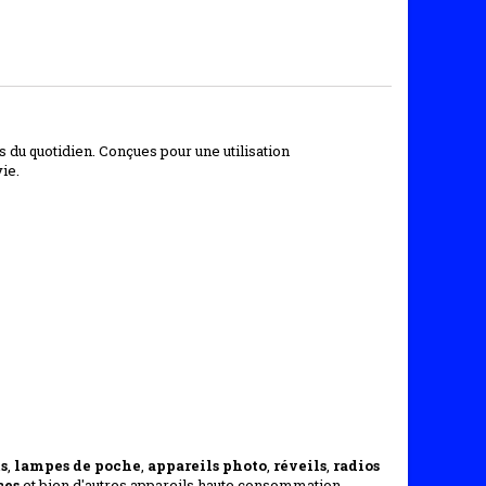
s du quotidien. Conçues pour une utilisation
ie.
ts
,
lampes de poche
,
appareils photo
,
réveils
,
radios
ces
et bien d'autres appareils haute consommation.