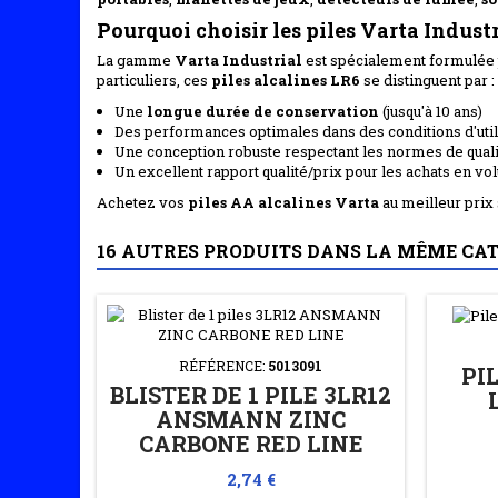
Pourquoi choisir les piles Varta Indust
La gamme
Varta Industrial
est spécialement formulée 
particuliers, ces
piles alcalines LR6
se distinguent par :
Une
longue durée de conservation
(jusqu'à 10 ans)
Des performances optimales dans des conditions d'util
Une conception robuste respectant les normes de quali
Un excellent rapport qualité/prix pour les achats en v
Achetez vos
piles AA alcalines Varta
au meilleur prix
16 AUTRES PRODUITS DANS LA MÊME CAT
RÉFÉRENCE:
5013091
PI
BLISTER DE 1 PILE 3LR12
ANSMANN ZINC
CARBONE RED LINE
Prix
2,74 €