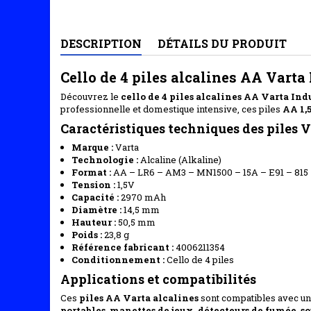
DESCRIPTION
DÉTAILS DU PRODUIT
Cello de 4 piles alcalines AA Varta
Découvrez le
cello de 4 piles alcalines AA Varta Ind
professionnelle et domestique intensive, ces piles
AA 1,
Caractéristiques techniques des piles 
Marque :
Varta
Technologie :
Alcaline (Alkaline)
Format :
AA – LR6 – AM3 – MN1500 – 15A – E91 – 815
Tension :
1,5V
Capacité :
2970 mAh
Diamètre :
14,5 mm
Hauteur :
50,5 mm
Poids :
23,8 g
Référence fabricant :
4006211354
Conditionnement :
Cello de 4 piles
Applications et compatibilités
Ces
piles AA Varta alcalines
sont compatibles avec un
portables
,
manettes de jeux
,
détecteurs de fumée
,
so