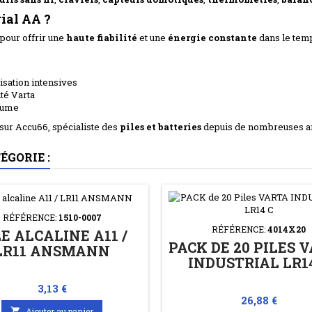
rial AA ?
pour offrir une
haute fiabilité
et une
énergie constante
dans le tem
isation intensives
té Varta
olume
 sur Accu66, spécialiste des
piles et batteries
depuis de nombreuses an
ÉGORIE :
RÉFÉRENCE:
1510-0007
RÉFÉRENCE:
4014X20
LE ALCALINE A11 /
PACK DE 20 PILES 
LR11 ANSMANN
INDUSTRIAL LR1
Prix
3,13 €
Prix
26,88 €

Ajouter au panier