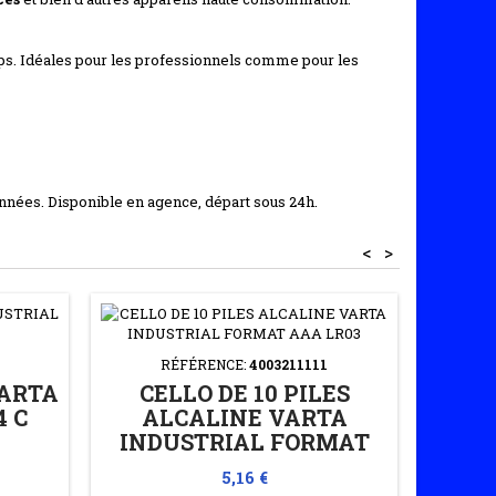
ps. Idéales pour les professionnels comme pour les
nées. Disponible en agence, départ sous 24h.
<
>
RÉFÉRENCE:
4003211111
VARTA
CELLO DE 10 PILES
T
4 C
ALCALINE VARTA
A
INDUSTRIAL FORMAT
AFF
AAA LR03
Prix
5,16 €