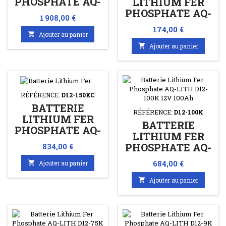
PHOSPHATE AQ-
LITHIUM FER
LITH D12-300K
PHOSPHATE AQ-
Prix
1 908,00 €
12V 300AH
LITH D12-20K
Prix
174,00 €
12V 20AH

Ajouter au panier

Ajouter au panier
RÉFÉRENCE:
D12-150KC
BATTERIE
RÉFÉRENCE:
D12-100K
LITHIUM FER
BATTERIE
PHOSPHATE AQ-
LITHIUM FER
LITH D12-150KC
Prix
PHOSPHATE AQ-
834,00 €
12V 150AH
LITH D12-100K
Prix
684,00 €

Ajouter au panier
12V 100AH

Ajouter au panier