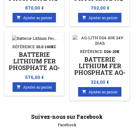
LITH D24-54K
LITH D48-20K
Prix
Prix
870,00 €
702,00 €
24V 54AH
48V 20AH

Ajouter au panier

Ajouter au panier
RÉFÉRENCE:
D12-100KC
RÉFÉRENCE:
D24-20K
BATTERIE
BATTERIE
LITHIUM FER
LITHIUM FER
PHOSPHATE AQ-
PHOSPHATE AQ-
LITH D12-100KC
Prix
576,00 €
LITH D24-20K
12V 100AH
Prix
324,00 €
24V 20AH

Ajouter au panier

Ajouter au panier
Suivez-nous sur Facebook
Facebook