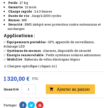
Poids
: 27 kg
Garantie
: 12 mois
Charge rapide
: 2 à 3 heures
Durée de vie
: Jusqu’à 2000 cycles
Bornes
: M8
Sécurité
: BMS intégré avec protection contre surtensions et
surcharges
Applications :
✅
Équipements portables
: GPS, appareils de surveillance,
éclairage LED
✅
Systèmes de secours
: Alarmes, dispositifs de sécurité
✅
Énergie renouvelable
: Petits systèmes solaires autonomes
✅
Mobilité
: Batteries de vélos électriques légers
⚠️ Chargeur spécifique ( cliquez ici )
1 320,00 €
TTC
Ajouter au panier
Quantité

Partager