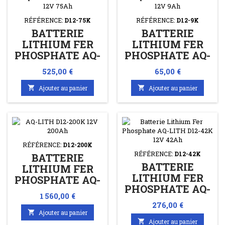
RÉFÉRENCE:
D12-75K
RÉFÉRENCE:
D12-9K
BATTERIE
BATTERIE
LITHIUM FER
LITHIUM FER
PHOSPHATE AQ-
PHOSPHATE AQ-
LITH D12-75K
LITH D12-9K 12V
Prix
Prix
525,00 €
65,00 €
12V 75AH
9AH

Ajouter au panier

Ajouter au panier
RÉFÉRENCE:
D12-200K
RÉFÉRENCE:
D12-42K
BATTERIE
BATTERIE
LITHIUM FER
LITHIUM FER
PHOSPHATE AQ-
PHOSPHATE AQ-
LITH D12-200K
Prix
1 560,00 €
LITH D12-42K
12V 200AH
Prix
276,00 €
12V 42AH

Ajouter au panier

Ajouter au panier