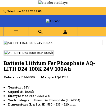
Téléphone:
06 18 20 18 06



Batterie Lithium Fer Phosphate AQ-
LITH D24-100K 24V 100Ah
Référence
D24-100K
Marque
AQ-LITH
Tension
: 24V
Capacité
: 100Ah
Énergie stockée
: 2560 Wh
Technologie
: Lithium Fer Phosphate (LiFePO4)
Dimensions (L x l x H)
: 530 × 235 × 220 mm