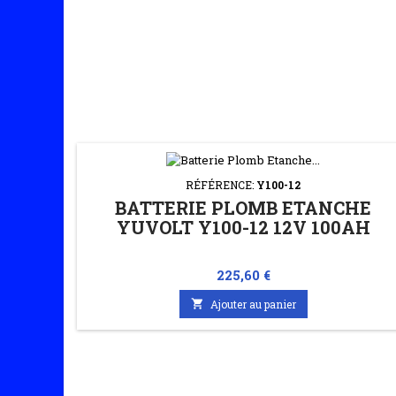
RÉFÉRENCE:
Y100-12
BATTERIE PLOMB ETANCHE
YUVOLT Y100-12 12V 100AH
Prix
225,60 €

Ajouter au panier