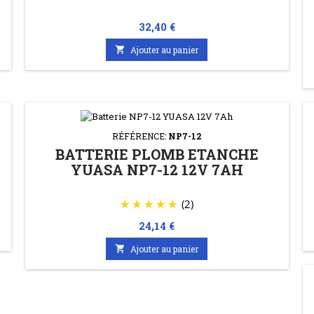
Prix
32,40 €

Ajouter au panier
RÉFÉRENCE:
NP7-12
BATTERIE PLOMB ETANCHE
YUASA NP7-12 12V 7AH
(2)
Prix
24,14 €

Ajouter au panier