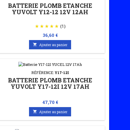
BATTERIE PLOMB ETANCHE
YUVOLT Y12-12 12V 12AH
(1)
Prix
36,60 €

Ajouter au panier
RÉFÉRENCE:
Y17-12I
BATTERIE PLOMB ETANCHE
YUVOLT Y17-12I 12V 17AH
Prix
47,70 €

Ajouter au panier