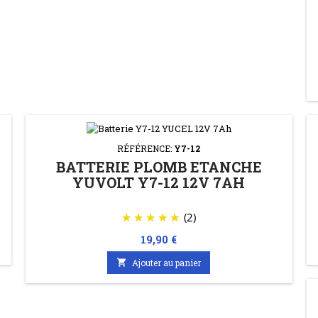
RÉFÉRENCE:
Y7-12
BATTERIE PLOMB ETANCHE
YUVOLT Y7-12 12V 7AH
(2)
Prix
19,90 €

Ajouter au panier