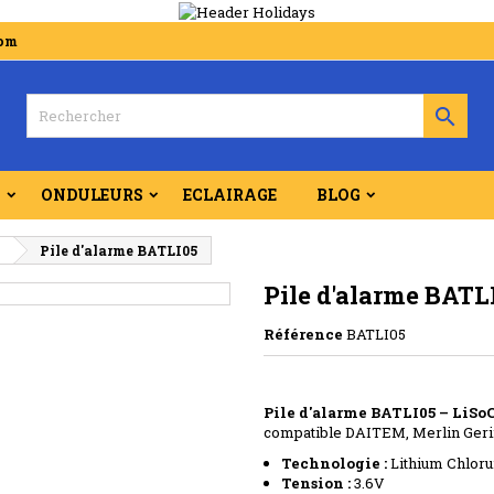
com

S
ONDULEURS
ECLAIRAGE
BLOG
S
Pile d'alarme BATLI05
Pile d'alarme BATL
Référence
BATLI05
Pile d'alarme BATLI05 – LiSo
compatible DAITEM, Merlin Gerin
Technologie :
Lithium Chloru
Tension :
3.6V