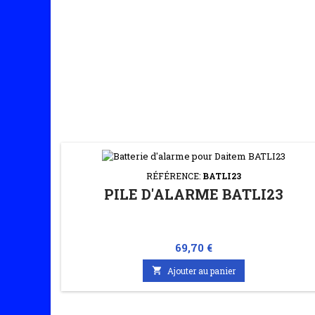
RÉFÉRENCE:
BATLI23
PILE D'ALARME BATLI23
Prix
69,70 €

Ajouter au panier