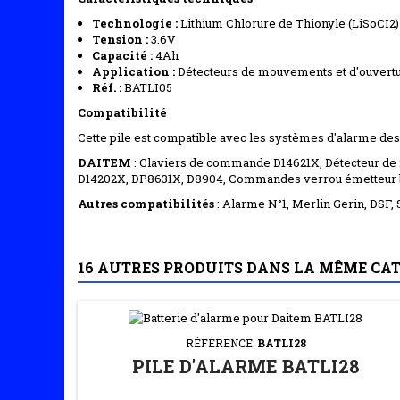
Technologie :
Lithium Chlorure de Thionyle (LiSoCI2)
Tension :
3.6V
Capacité :
4Ah
Application :
Détecteurs de mouvements et d'ouvertu
Réf. :
BATLI05
Compatibilité
Cette pile est compatible avec les systèmes d'alarme des
DAITEM
: Claviers de commande D14621X, Détecteur de 
D14202X, DP8631X, D8904, Commandes verrou émetteur b
Autres compatibilités
: Alarme N°1, Merlin Gerin, DSF,
16 AUTRES PRODUITS DANS LA MÊME CAT
RÉFÉRENCE:
BATLI28
PILE D'ALARME BATLI28