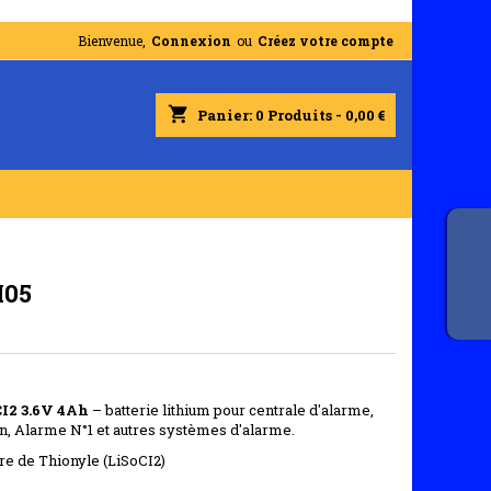
Bienvenue,
Connexion
ou
Créez votre compte
shopping_cart
Panier:
0
Produits - 0,00 €
I05
CI2 3.6V 4Ah
– batterie lithium pour centrale d'alarme,
, Alarme N°1 et autres systèmes d'alarme.
re de Thionyle (LiSoCI2)