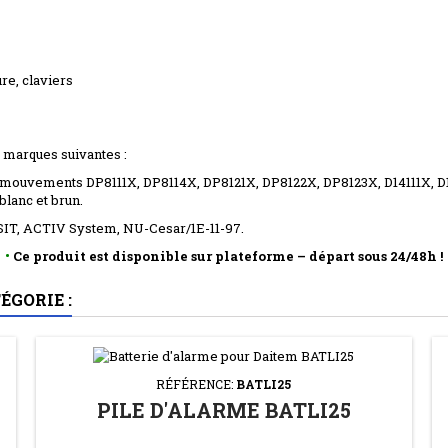
re, claviers
 marques suivantes :
mouvements DP8111X, DP8114X, DP8121X, DP8122X, DP8123X, D14111X, D1
lanc et brun.
 SIT, ACTIV System, NU-Cesar/1E-11-97.
•
Ce produit est disponible sur plateforme – départ sous 24/48h !
ÉGORIE :
RÉFÉRENCE:
BATLI25
PILE D'ALARME BATLI25