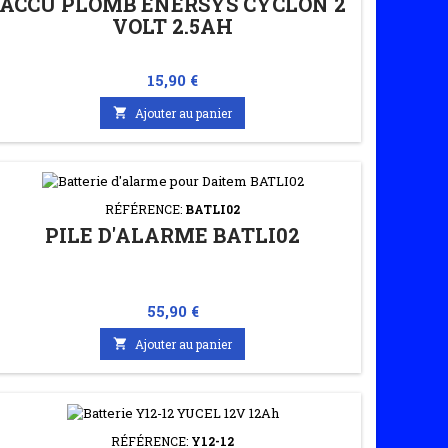
ACCU PLOMB ENERSYS CYCLON 2
VOLT 2.5AH
Prix
15,90 €

Ajouter au panier
RÉFÉRENCE:
BATLI02
PILE D'ALARME BATLI02
Prix
55,90 €

Ajouter au panier
RÉFÉRENCE:
Y12-12