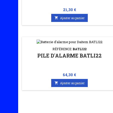
Prix
21,30 €

Ajouter au panier
RÉFÉRENCE:
BATLI22
PILE D'ALARME BATLI22
Prix
64,30 €

Ajouter au panier