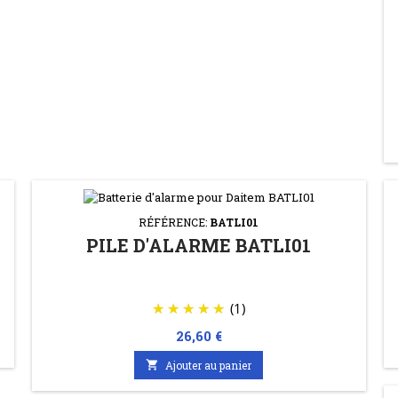
RÉFÉRENCE:
BATLI01
PILE D'ALARME BATLI01
(1)
Prix
26,60 €

Ajouter au panier