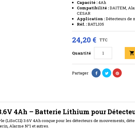
Capacité :
4Ah
Compatibilité :
DAITEM, Alar
CESAR
Application :
Détecteurs de m
Réf. :
BATLI05
24,20 €
TTC
Quantité

Partager
3.6V 4Ah – Batterie Lithium pour Détecte
onyle (LiSoCI2) 3.6V 4Ah conçue pour les détecteurs de mouvements, déte
in, Alarme N°1 et autres.