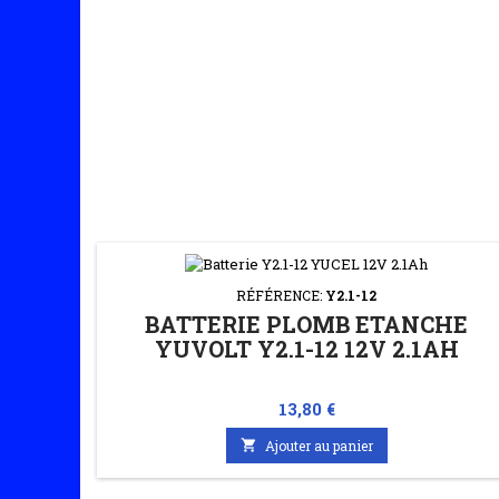
RÉFÉRENCE:
Y2.1-12
BATTERIE PLOMB ETANCHE
YUVOLT Y2.1-12 12V 2.1AH
Prix
13,80 €

Ajouter au panier