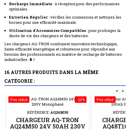
Recharge Immédiate
: à réception pour des performances
optimales.
Entretien Régulier
: vérifiez les connexions et nettoyez les
bornes pour une efficacité maximale.
Utilisation d’Accessoires Compatibles
: pour prolonger la
durée de vie des chargeurs et des batteries.
Les chargeurs AQ-TRON combinent innovation technologique,
haute efficacité énergétique et robustesse pour répondre aux
besoins des professionnels en matière de recharge de batteries
industrielles. 🔋⚡
16 AUTRES PRODUITS DANS LA MÊME
CATÉGORIE :
<
>
Prix réduit
-20%
Prix réduit
RÉFÉRENCE:
AQ24M50
RÉFÉREN
CHARGEUR AQ-TRON
CHARGEU
AQ24M50 24V 50AH 230V
AQ48T10