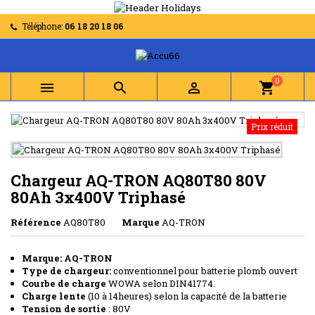
Téléphone:
06 18 20 18 06
0



shopping_cart
Prix réduit
Chargeur AQ-TRON AQ80T80 80V
80Ah 3x400V Triphasé
Référence
AQ80T80
Marque
AQ-TRON
Marque: AQ-TRON
Type de chargeur:
conventionnel pour batterie plomb ouvert
Courbe de charge
WOWA selon DIN41774.
Charge lente
(10 à 14heures) selon la capacité de la batterie
Tension de sortie
: 80V