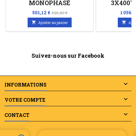
MONOPHASÉ
3X400V
Prix
Prix
Prix
501,12 €
1 056,9
626,40 €
de

Ajouter au panier

Ajou
base
Suivez-nous sur Facebook

INFORMATIONS

VOTRE COMPTE

CONTACT