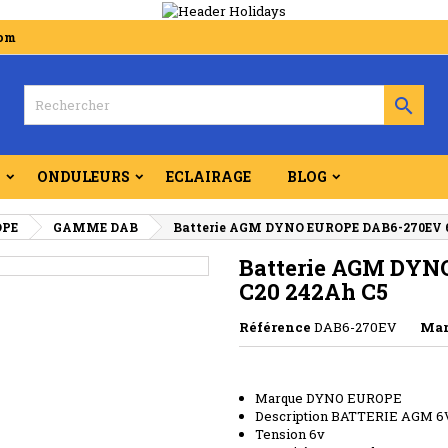
com

S
ONDULEURS
ECLAIRAGE
BLOG
OPE
GAMME DAB
Batterie AGM DYNO EUROPE DAB6-270EV 6
Batterie AGM DYN
C20 242Ah C5
Référence
DAB6-270EV
Mar
Marque DYNO EUROPE
Description BATTERIE AGM 
Tension 6v