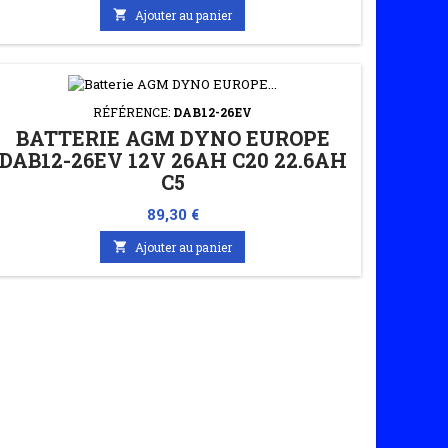

Ajouter au panier
RÉFÉRENCE:
DAB12-26EV
BATTERIE AGM DYNO EUROPE
DAB12-26EV 12V 26AH C20 22.6AH
C5
Prix
89,30 €

Ajouter au panier