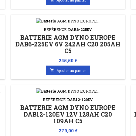
RÉFÉRENCE:
DAB6-225EV
BATTERIE AGM DYNO EUROPE
DAB6-225EV 6V 242AH C20 205AH
C5
Prix
245,50 €

Ajouter au panier
RÉFÉRENCE:
DAB12-120EV
BATTERIE AGM DYNO EUROPE
DAB12-120EV 12V 128AH C20
109AH C5
Prix
279,00 €