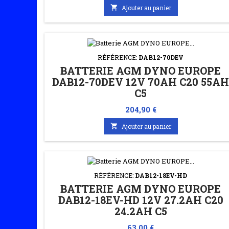

Ajouter au panier
RÉFÉRENCE:
DAB12-70DEV
BATTERIE AGM DYNO EUROPE
DAB12-70DEV 12V 70AH C20 55A
C5
Prix
204,90 €

Ajouter au panier
RÉFÉRENCE:
DAB12-18EV-HD
BATTERIE AGM DYNO EUROPE
DAB12-18EV-HD 12V 27.2AH C20
24.2AH C5
Prix
63,00 €