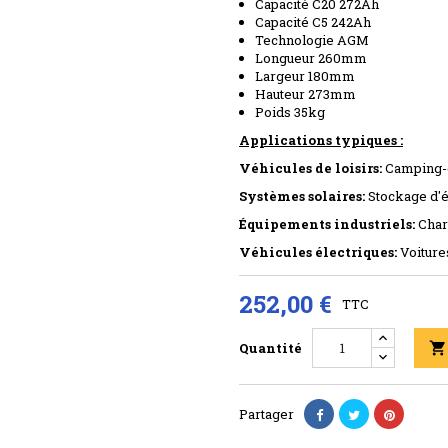
Capacité C20 272Ah
Capacité C5 242Ah
Technologie AGM
Longueur 260mm
Largeur 180mm
Hauteur 273mm
Poids 35kg
Applications typiques :
Véhicules de loisirs:
Camping-c
Systèmes solaires:
Stockage d'é
Équipements industriels:
Char
Véhicules électriques:
Voitures
252,00 €
TTC
Quantité

Partager