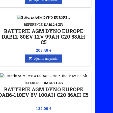
RÉFÉRENCE:
DAB12-80EV
BATTERIE AGM DYNO EUROPE
DAB12-80EV 12V 99AH C20 88AH
C5
Prix
203,40 €

Ajouter au panier
RÉFÉRENCE:
DAB6-110EV
BATTERIE AGM DYNO EUROPE
DAB6-110EV 6V 100AH C20 86AH C5
Prix
132,00 €