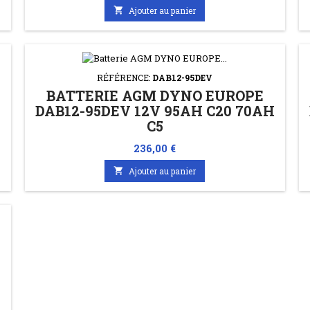

Ajouter au panier
RÉFÉRENCE:
DAB12-95DEV
BATTERIE AGM DYNO EUROPE
H
DAB12-95DEV 12V 95AH C20 70AH
C5
Prix
236,00 €

Ajouter au panier