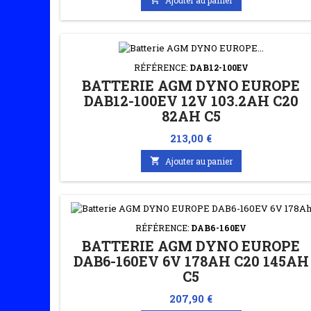
RÉFÉRENCE:
DAB12-100EV
BATTERIE AGM DYNO EUROPE
DAB12-100EV 12V 103.2AH C20
82AH C5
Prix
213,00 €

Ajouter au panier
RÉFÉRENCE:
DAB6-160EV
BATTERIE AGM DYNO EUROPE
DAB6-160EV 6V 178AH C20 145AH
C5
Prix
207,90 €