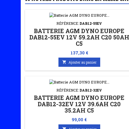
RÉFÉRENCE:
DAB12-55EV
BATTERIE AGM DYNO EUROPE
DAB12-55EV 12V 59.2AH C20 50A
C5
Prix
137,30 €

Ajouter au panier
RÉFÉRENCE:
DAB12-32EV
BATTERIE AGM DYNO EUROPE
DAB12-32EV 12V 39.6AH C20
35.2AH C5
Prix
99,00 €

Ajouter au panier