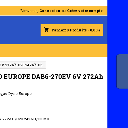
Bienvenue,
Connexion
ou
Créez votre compte
shopping_cart
Panier:
0
Produits - 0,00 €
V 272Ah C20 242Ah C5
O EUROPE DAB6-270EV 6V 272Ah
que
Dyno Europe
6V 272AH/C20 242AH/C5 M8