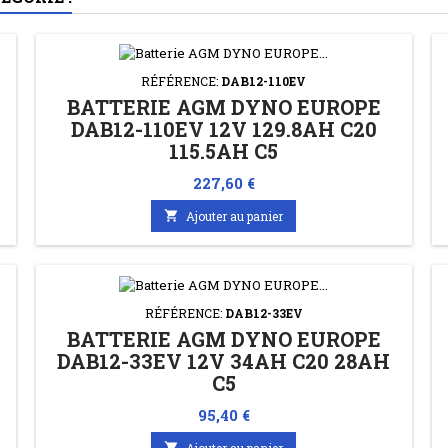
RÉFÉRENCE:
DAB12-110EV
BATTERIE AGM DYNO EUROPE
H
DAB12-110EV 12V 129.8AH C20
115.5AH C5
Prix
227,60 €

Ajouter au panier
RÉFÉRENCE:
DAB12-33EV
BATTERIE AGM DYNO EUROPE
DAB12-33EV 12V 34AH C20 28AH
C5
Prix
95,40 €

Ajouter au panier