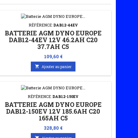
RÉFÉRENCE:
DAB12-44EV
BATTERIE AGM DYNO EUROPE
DAB12-44EV 12V 46.2AH C20
37.7AH C5
Prix
109,60 €

Ajouter au panier
RÉFÉRENCE:
DAB12-150EV
BATTERIE AGM DYNO EUROPE
DAB12-150EV 12V 185.6AH C20
165AH C5
Prix
328,80 €

Ajouter au panier