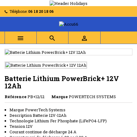
Téléphone:
06 18 20 18 06



Batterie Lithium PowerBrick+ 12V
12Ah
Référence
PB+12/12
Marque
POWERTECH SYSTEMS
Marque PowerTech Systems
Description Batterie 12V-12Ah
Technologie Lithium Fer Phosphate (LiFePO4-LFP)
Tension 12V
Courant continue de décharge 24 A