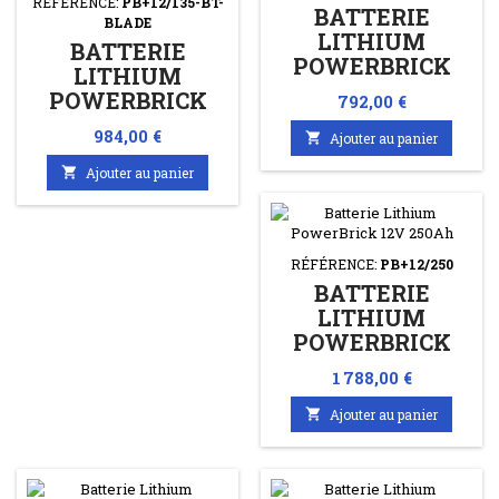
RÉFÉRENCE:
PB+12/135-BT-
BATTERIE
BLADE
LITHIUM
BATTERIE
POWERBRICK
LITHIUM
12V 100AH
POWERBRICK
Prix
792,00 €
12V 135AH BT
Prix
984,00 €

Ajouter au panier
BLADE

Ajouter au panier
RÉFÉRENCE:
PB+12/250
BATTERIE
LITHIUM
POWERBRICK
12V 250AH
Prix
1 788,00 €

Ajouter au panier