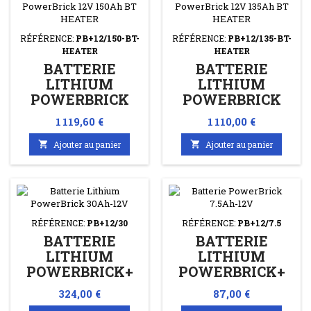
RÉFÉRENCE:
PB+12/150-BT-
RÉFÉRENCE:
PB+12/135-BT-
HEATER
HEATER
BATTERIE
BATTERIE
LITHIUM
LITHIUM
POWERBRICK
POWERBRICK
12V 150AH BT
12V 135AH BT
Prix
Prix
1 119,60 €
1 110,00 €
HEATER
HEATER

Ajouter au panier

Ajouter au panier
RÉFÉRENCE:
PB+12/30
RÉFÉRENCE:
PB+12/7.5
BATTERIE
BATTERIE
LITHIUM
LITHIUM
POWERBRICK+
POWERBRICK+
12V 30AH
12V 7.5AH
Prix
Prix
324,00 €
87,00 €