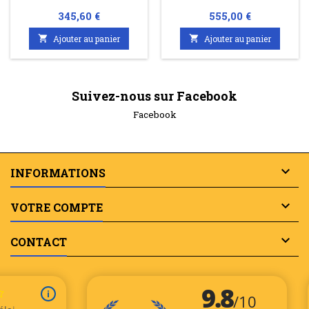
12V 40AH
12V 70AH
Prix
Prix
345,60 €
555,00 €

Ajouter au panier

Ajouter au panier
Suivez-nous sur Facebook
Facebook

INFORMATIONS

VOTRE COMPTE

CONTACT