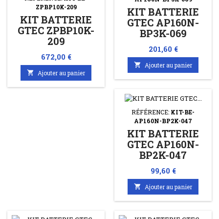
ZPBP10K-209
KIT BATTERIE
KIT BATTERIE
GTEC AP160N-
GTEC ZPBP10K-
BP3K-069
209
Prix
201,60 €
Prix
672,00 €

Ajouter au panier

Ajouter au panier
RÉFÉRENCE:
KIT-BE-
AP160N-BP2K-047
KIT BATTERIE
GTEC AP160N-
BP2K-047
Prix
99,60 €

Ajouter au panier