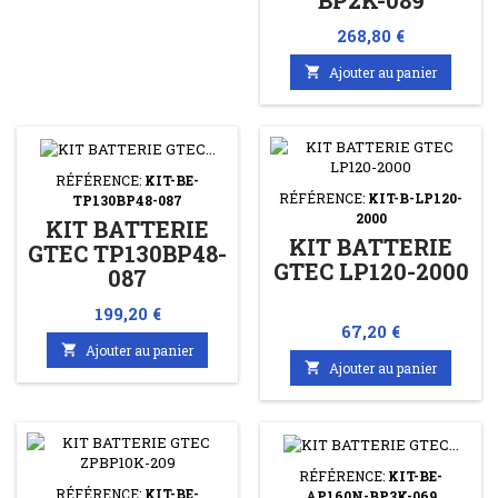
BP2K-089
Prix
268,80 €

Ajouter au panier
RÉFÉRENCE:
KIT-BE-
RÉFÉRENCE:
KIT-B-LP120-
TP130BP48-087
2000
KIT BATTERIE
KIT BATTERIE
GTEC TP130BP48-
GTEC LP120-2000
087
Prix
199,20 €
Prix
67,20 €

Ajouter au panier

Ajouter au panier
RÉFÉRENCE:
KIT-BE-
RÉFÉRENCE:
KIT-BE-
AP160N-BP3K-069