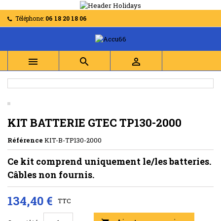
Téléphone:
06 18 20 18 06



KIT BATTERIE GTEC TP130-2000
Référence
KIT-B-TP130-2000
Ce kit comprend uniquement le/les batteries.
Câbles non fournis.
134,40 €
TTC