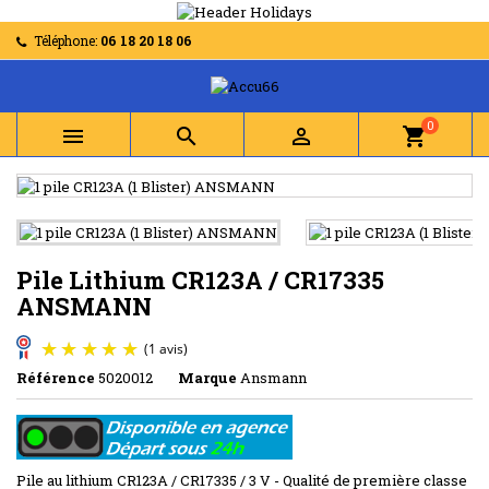
Téléphone:
06 18 20 18 06
0



shopping_cart
Pile Lithium CR123A / CR17335
ANSMANN
Référence
5020012
Marque
Ansmann
(1 avis)
Pile au lithium CR123A / CR17335 / 3 V - Qualité de première classe