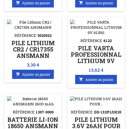

Ajouter au panier

Ajouter au panier
RÉFÉRENCE:
5020022
RÉFÉRENCE:
6122
PILE LITHIUM
PILE VARTA
CR2 / CR17355
PROFESSIONNAL
ANSMANN
LITHIUM 9V
Prix
3,30 €
6LR61
Prix
13,62 €

Ajouter au panier

Ajouter au panier
RÉFÉRENCE:
1307-0000
RÉFÉRENCE:
DD-1S2PLSH20
BATTERIE LI-ION
PILE LITHIUM
18650 ANSMANN
3.6V 26AH POUR