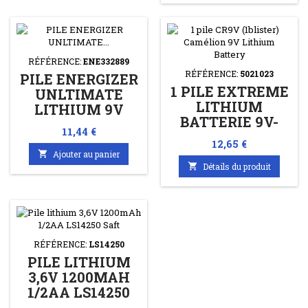
RÉFÉRENCE:
ENE332889
RÉFÉRENCE:
5021023
PILE ENERGIZER
1 PILE EXTREME
UNLTIMATE
LITHIUM
LITHIUM 9V
BATTERIE 9V-
Prix
11,44 €
BLOC ANSMANN
Prix
12,65 €

Ajouter au panier

Détails du produit
RÉFÉRENCE:
LS14250
PILE LITHIUM
3,6V 1200MAH
1/2AA LS14250
SAFT