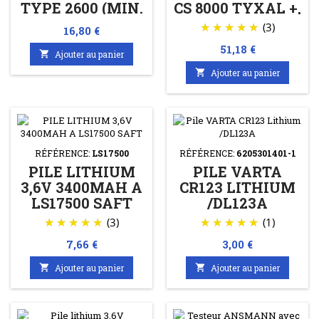
TYPE 2600 (MIN.
CS 8000 TYXAL +,
2500 MAH)
SI TYXAL +, SEF
(3)
Prix
16,80 €
TYXAL +
Prix
51,18 €

Ajouter au panier

Ajouter au panier
RÉFÉRENCE:
LS17500
RÉFÉRENCE:
6205301401-1
PILE LITHIUM
PILE VARTA
3,6V 3400MAH A
CR123 LITHIUM
LS17500 SAFT
/DL123A
(3)
(1)
Prix
Prix
7,66 €
3,00 €

Ajouter au panier

Ajouter au panier