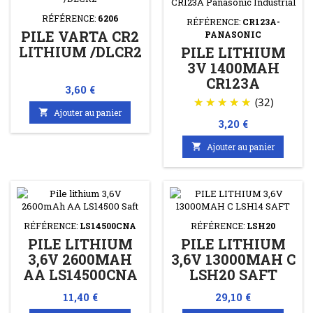
RÉFÉRENCE:
6206
RÉFÉRENCE:
CR123A-
PILE VARTA CR2
PANASONIC
LITHIUM /DLCR2
PILE LITHIUM
3V 1400MAH
CR123A
Prix
3,60 €
PANASONIC
(32)
INDUSTRIAL

Ajouter au panier
Prix
3,20 €

Ajouter au panier
RÉFÉRENCE:
LS14500CNA
RÉFÉRENCE:
LSH20
PILE LITHIUM
PILE LITHIUM
3,6V 2600MAH
3,6V 13000MAH C
AA LS14500CNA
LSH20 SAFT
SAFT AVEC FILS
Prix
Prix
11,40 €
29,10 €