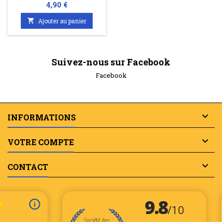
Prix
4,90 €

Ajouter au panier
Suivez-nous sur Facebook
Facebook

INFORMATIONS

VOTRE COMPTE

CONTACT