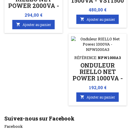
1500VA - VST1500
POWER 2000VA -
Prix
480,00 €
NPW2000A5
Prix
294,00 €

Ajouter au panier

Ajouter au panier
RÉFÉRENCE:
NPW1000A3
ONDULEUR
RIELLO NET
POWER 1000VA -
NPW1000A3
Prix
192,00 €

Ajouter au panier
Suivez-nous sur Facebook
Facebook