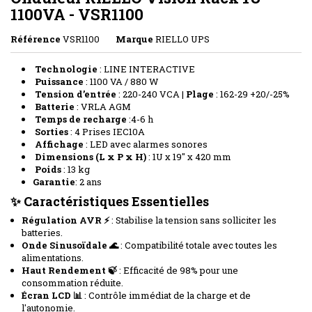
1100VA - VSR1100
Référence
VSR1100
Marque
RIELLO UPS
Technologie
: LINE INTERACTIVE
Puissance
: 1100 VA / 880 W
Tension d’entrée
: 220-240 VCA |
Plage
: 162-29 +20/-25%
Batterie
: VRLA AGM
Temps de recharge
:4-6 h
Sorties
: 4 Prises IEC10A
Affichage
: LED avec alarmes sonores
Dimensions (L x P x H)
: 1U x 19'' x 420 mm
Poids
: 13 kg
Garantie
: 2 ans
✨ Caractéristiques Essentielles
Régulation AVR ⚡
: Stabilise la tension sans solliciter les
batteries.
Onde Sinusoïdale 🌊
: Compatibilité totale avec toutes les
alimentations.
Haut Rendement 🍃
: Efficacité de 98% pour une
consommation réduite.
Écran LCD 📊
: Contrôle immédiat de la charge et de
l'autonomie.