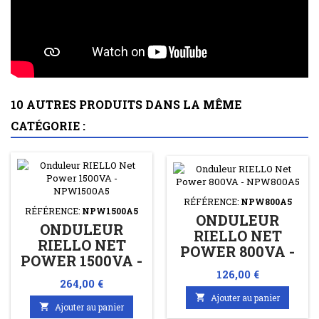
10 AUTRES PRODUITS DANS LA MÊME
CATÉGORIE :
RÉFÉRENCE:
NPW800A5
RÉFÉRENCE:
NPW1500A5
ONDULEUR
ONDULEUR
RIELLO NET
RIELLO NET
POWER 800VA -
POWER 1500VA -
NPW800A5
Prix
NPW1500A5
126,00 €
Prix
264,00 €

Ajouter au panier

Ajouter au panier