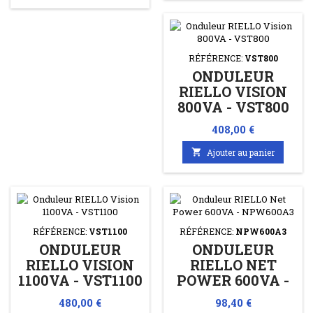
RÉFÉRENCE:
VST800
ONDULEUR
RIELLO VISION
800VA - VST800
Prix
408,00 €

Ajouter au panier
RÉFÉRENCE:
VST1100
RÉFÉRENCE:
NPW600A3
ONDULEUR
ONDULEUR
RIELLO VISION
RIELLO NET
1100VA - VST1100
POWER 600VA -
NPW600A3
Prix
Prix
480,00 €
98,40 €