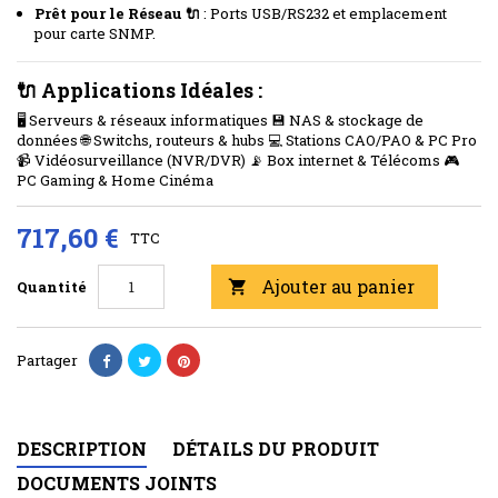
Prêt pour le Réseau 🔌
: Ports USB/RS232 et emplacement
pour carte SNMP.
🔌 Applications Idéales :
🖥️ Serveurs & réseaux informatiques 💾 NAS & stockage de
données 🌐 Switchs, routeurs & hubs 💻 Stations CAO/PAO & PC Pro
📹 Vidéosurveillance (NVR/DVR) 📡 Box internet & Télécoms 🎮
PC Gaming & Home Cinéma
717,60 €
TTC
Ajouter au panier
Quantité

Partager
DESCRIPTION
DÉTAILS DU PRODUIT
DOCUMENTS JOINTS