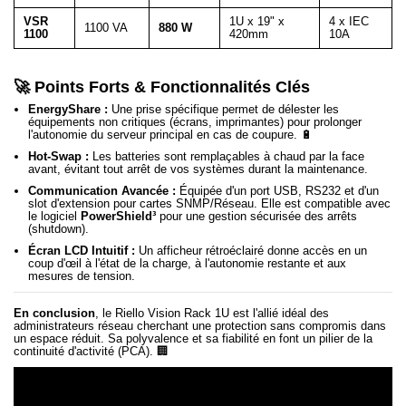
VSR
1U x 19" x
4 x IEC
1100 VA
880 W
1100
420mm
10A
🚀 Points Forts & Fonctionnalités Clés
EnergyShare :
Une prise spécifique permet de délester les
équipements non critiques (écrans, imprimantes) pour prolonger
l'autonomie du serveur principal en cas de coupure. 🔋
Hot-Swap :
Les batteries sont remplaçables à chaud par la face
avant, évitant tout arrêt de vos systèmes durant la maintenance.
Communication Avancée :
Équipée d'un port USB, RS232 et d'un
slot d'extension pour cartes SNMP/Réseau. Elle est compatible avec
le logiciel
PowerShield³
pour une gestion sécurisée des arrêts
(shutdown).
Écran LCD Intuitif :
Un afficheur rétroéclairé donne accès en un
coup d'œil à l'état de la charge, à l'autonomie restante et aux
mesures de tension.
En conclusion
, le Riello Vision Rack 1U est l'allié idéal des
administrateurs réseau cherchant une protection sans compromis dans
un espace réduit. Sa polyvalence et sa fiabilité en font un pilier de la
continuité d'activité (PCA). 🏢