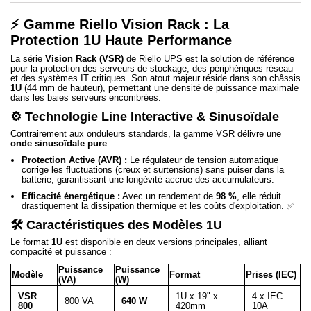
⚡ Gamme Riello Vision Rack : La
Protection 1U Haute Performance
La série
Vision Rack (VSR)
de Riello UPS est la solution de référence
pour la protection des serveurs de stockage, des périphériques réseau
et des systèmes IT critiques. Son atout majeur réside dans son châssis
1U
(44 mm de hauteur), permettant une densité de puissance maximale
dans les baies serveurs encombrées.
⚙️ Technologie Line Interactive & Sinusoïdale
Contrairement aux onduleurs standards, la gamme VSR délivre une
onde sinusoïdale pure
.
Protection Active (AVR) :
Le régulateur de tension automatique
corrige les fluctuations (creux et surtensions) sans puiser dans la
batterie, garantissant une longévité accrue des accumulateurs.
Efficacité énergétique :
Avec un rendement de
98 %
, elle réduit
drastiquement la dissipation thermique et les coûts d'exploitation. ✅
🛠️ Caractéristiques des Modèles 1U
Le format
1U
est disponible en deux versions principales, alliant
compacité et puissance :
Puissance
Puissance
Modèle
Format
Prises (IEC)
(VA)
(W)
VSR
1U x 19" x
4 x IEC
800 VA
640 W
800
420mm
10A