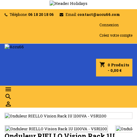
Téléphone:
06 18 20 18 06
Email:
contact@accu66.com
Connexion
Créez votre compte
shopping_cart
0
Produits
- 0,00 €



Onduleur RIELLO Vision Rack 1U