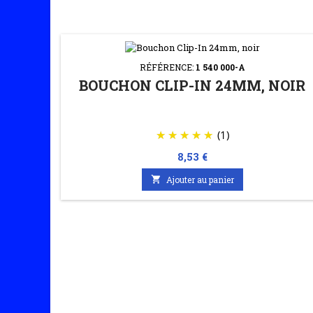
RÉFÉRENCE:
1 540 000-A
BOUCHON CLIP-IN 24MM, NOIR
(1)
Prix
8,53 €

Ajouter au panier