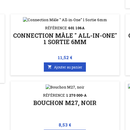
RÉFÉRENCE:
601 106A
CONNECTION MÂLE " ALL-IN-ONE"
1 SORTIE 6MM
Prix
11,52 €

Ajouter au panier
RÉFÉRENCE:
1 270 000-A
BOUCHON M27, NOIR
Prix
8,53 €