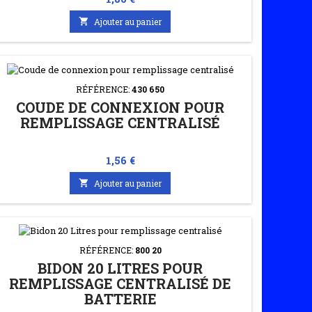

Ajouter au panier
RÉFÉRENCE:
430 650
COUDE DE CONNEXION POUR
REMPLISSAGE CENTRALISÉ
Prix
1,56 €

Ajouter au panier
RÉFÉRENCE:
800 20
BIDON 20 LITRES POUR
REMPLISSAGE CENTRALISÉ DE
BATTERIE