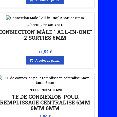
RÉFÉRENCE:
601 206A
CONNECTION MÂLE " ALL-IN-ONE"
2 SORTIES 6MM
Prix
11,52 €

Ajouter au panier
RÉFÉRENCE:
430 620
TE DE CONNEXION POUR
REMPLISSAGE CENTRALISÉ 6MM
6MM 6MM
Prix
1,80 €