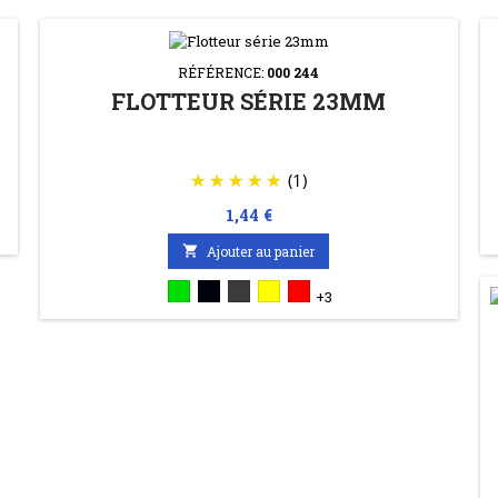
RÉFÉRENCE:
000 244
FLOTTEUR SÉRIE 23MM
(1)
Prix
1,44 €

Ajouter au panier
VERT
NOIR
GRIS
JAUNE
ROUGE
+3