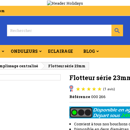
com

S
ONDULEURS
ECLAIRAGE
BLOG
mplissage centralisé
Flotteur série 23mm
Flotteur série 23m
Référence
000 266
Convient à tous nos bouchons 
Disponible en deux diamètres,