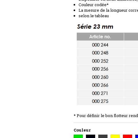
Couleur codée*
La mesure de la longueur corr
selon le tableau
* Pour définir le bon flotteur re
Couleur
VERT
NOIR
GRIS
JAUNE
ROUGE